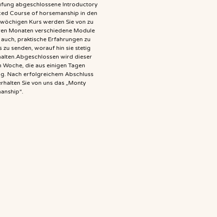
rüfung abgeschlossene Introductory
ced Course of horsemanship in den
wöchigen Kurs werden Sie von zu
eren Monaten verschiedene Module
 auch, praktische Erfahrungen zu
zu senden, worauf hin sie stetig
alten.Abgeschlossen wird dieser
en Woche, die aus einigen Tagen
ung. Nach erfolgreichem Abschluss
erhalten Sie von uns das „Monty
manship“.