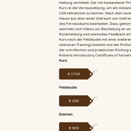
Haltung vermittelt. Der mit bestandener P
Kurs ist die Vorraussetzung, um am Advan
USA teilnehmen zu können. Nach dem zwei
Hause aus über einen Zeitraum von mehr
des Fernstudiums bearbeiten. Dazu gehört
sammeln und Videos zur Beurteilung an uns 
Rückmeldung und wertvolles Feedback erh
Kurs nach der Feldstudie mit einer weiter
intensiven Trainings besteht und der Prüf
der schriftlichen und praktischen Prüfung 
Roberts Introductory Certificate of horse
Kurs:
€ 1700
Feldstudie:
€ 200
Examen:
€ 900